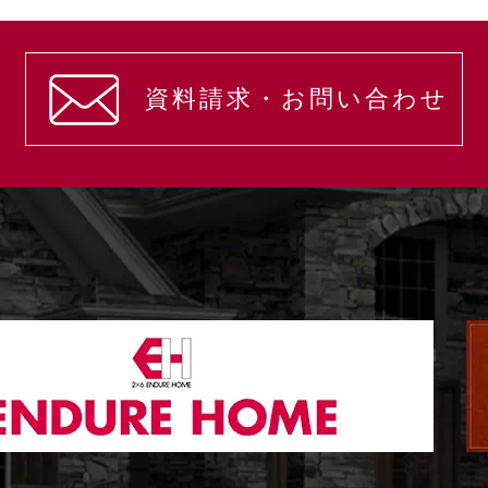
資料請求・お問い合わせ