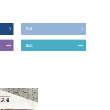
近畿
東北