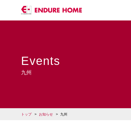
Events
九州
トップ
お知らせ
九州