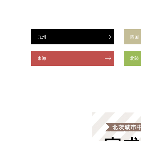
九州
四国
東海
北陸