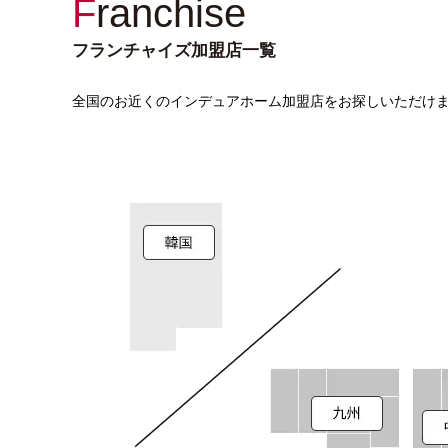
Franchise
フランチャイズ加盟店一覧
全国のお近くのインデュアホーム加盟店をお探しいただけ