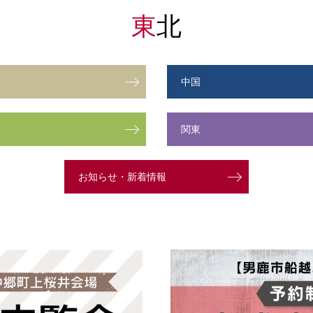
東北
中国
関東
お知らせ・新着情報