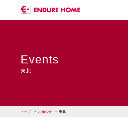
Events
東北
トップ
お知らせ
東北