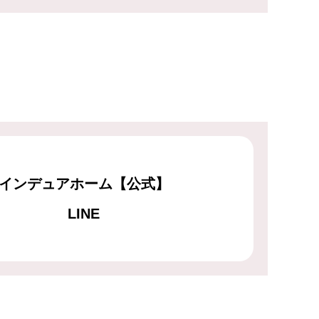
インデュアホーム【公式】
LINE